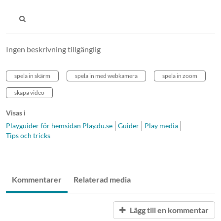
Ingen beskrivning tillgänglig
spela in skärm
spela in med webkamera
spela in zoom
skapa video
Visas i
Playguider för hemsidan Play.du.se
Guider
Play media
Tips och tricks
Kommentarer
Relaterad media
Lägg till en kommentar