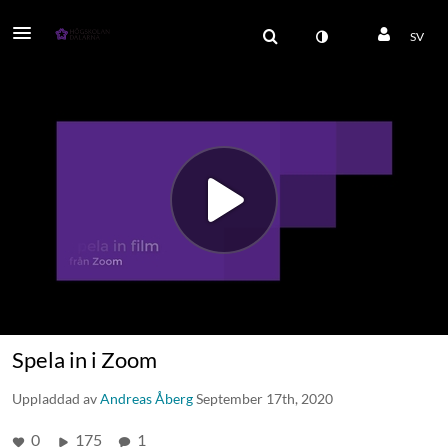
SV
Spela in i Zoom
Uppladdad av
Andreas Åberg
September 17th, 2020
0
175
1