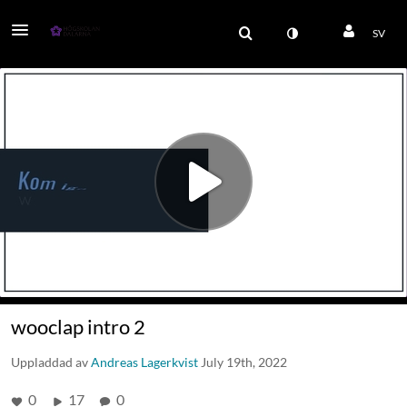
SV
wooclap intro 2
Uppladdad av
Andreas Lagerkvist
July 19th, 2022
0
17
0